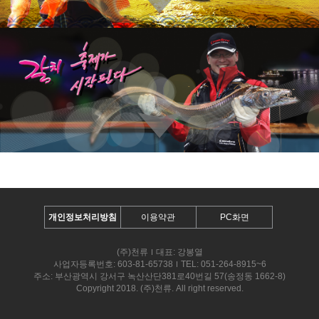
개인정보처리방침
이용약관
PC화면
(주)천류
대표: 강봉열
사업자등록번호: 603-81-65738
TEL: 051-264-8915~6
주소: 부산광역시 강서구 녹산산단381로40번길 57(송정동 1662-8)
Copyright 2018. (주)천류. All right reserved.