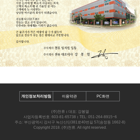
개인정보처리방침
이용약관
PC화면
(주)천류
대표: 강봉열
사업자등록번호: 603-81-65738
TEL: 051-264-8915~6
주소: 부산광역시 강서구 녹산산단381로40번길 57(송정동 1662-8)
Copyright 2018. (주)천류. All right reserved.