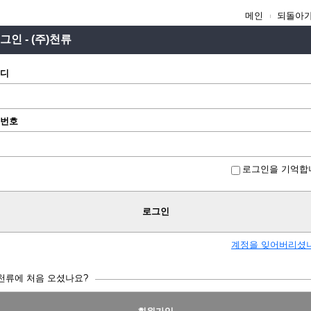
메인
되돌아
그인 - (주)천류
디
번호
로그인을 기억합
로그인
계정을 잊어버리셨
)천류에 처음 오셨나요?