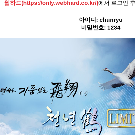
웹하드(https://only.webhard.co.kr/)
에서 로그인 
어대
아이디: chunryu
비밀번호: 1234
대
대
 쿨러&태클박스
의류&액세서리