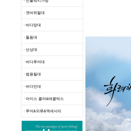
민물낚시가방
선상대
갯바위릴대
바다루
바다망대
범용릴
돌돔대
바다민
아이스
선상대
루어&
바다루어대
범용릴대
바다민대
아이스 쿨러&태클박스
루어&의류&액세서리