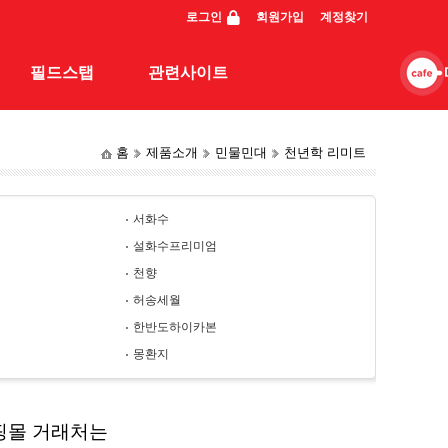
로그인
회원가입
계정찾기
필드스탭
관련사이트
홈
제품소개
민물민대
천년학 리미트
스탭조행기
관련사이트
동영상
서화수
일반조행기
설화수프리미엄
천향
허송세월
한반도하이카본
몽환지
핑몰 거래처는