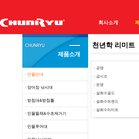
회사소개
천년학 리미트
(주)천류
민물민
제품소개
회사개요
양어장
공명
조직도
받침대
민물민대
금시조
오시는길
민물뜰
운명
양어장 낚시대
필드테스터
민물루
설화수골드
받침대&받침틀
설화수트렌드
자료실
민물낚
설화수리미트
민물뜰채&수초제거기
갯바위
바다망
민물루어대
돌돔대