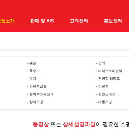
제품소개
판매 및 A/S
고객센터
홍보센터
대
전국 A/S · 판매점
공지사항
홍보센터
 낚시대
1:1 문의
홍보동영상
웨폰
강쇠
&받침틀
옥수수
더히스토리블랙
채&수초제거기
학자수
천년학 리미트
어대
천년혼골드
천년혼
설화수스페셜Ⅲ
한반도케브라
시가방
항어초경
대물초경
릴대
대
동영상
또는
상세설명파일
이 필요한 쇼