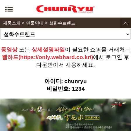
제품소개
민물민대
설화수트렌드
동영상
또는
상세설명파일
이 필요한 쇼핑몰 거래처는
웹하드(https://only.webhard.co.kr/)
에서 로그인 후
다운받아서 사용하세요.
아이디: chunryu
비밀번호: 1234