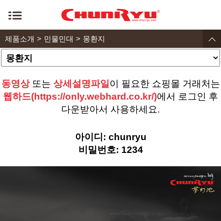
제품소개
민물민대
몽환지
동영상
또는
상세설명파일
이 필요한 쇼핑몰 거래처는
웹하드(https://only.webhard.co.kr/)
에서 로그인 후
다운받아서 사용하세요.
아이디: chunryu
비밀번호: 1234