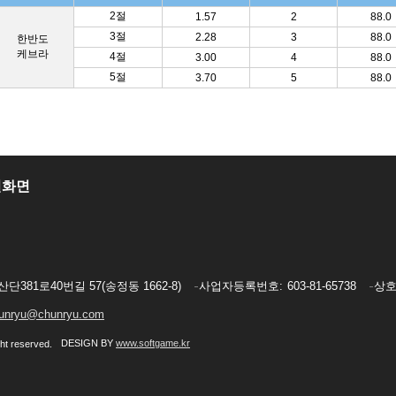
2절
1.57
2
88.0
3절
2.28
3
88.0
한반도
케브라
4절
3.00
4
88.0
5절
3.70
5
88.0
일화면
단381로40번길 57(송정동 1662-8)
사업자등록번호
603-81-65738
상
unryu@chunryu.com
DESIGN BY
www.softgame.kr
ht reserved.