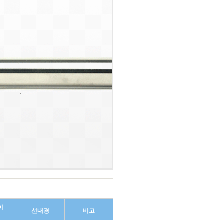
이
선내경
비고