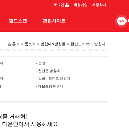
로그인
회원가입
계정찾기
필드스탭
관련사이트
홈
제품소개
받침대&받침틀
한반도케브라 받침대
스탭조행기
관련사이트
동영상
침대
운명
일반조행기
천년혼 받침대
침대
설화수트렌트 받침대
대
대물초경 받침대
핑몰 거래처는
후 다운받아서 사용하세요.