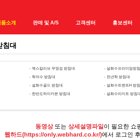
제품소개
판매 및 A/S
고객센터
홍보센터
받침대
대
전국 A/S · 판매점
공지사항
홍보센터
 낚시대
1:1 문의
홍보동영상
엑스칼리브 무영검 받침대
설화수프리미엄받
&받침틀
학자수 받침대
천년학 받침대
채&수초제거기
설화수골드 받침대
설화수트렌트H 받
어대
한반도하이카본 받침대
설화수리미트 받침
시가방
릴대
동영상
또는
상세설명파일
이 필요한 쇼
대
웹하드(https://only.webhard.co.kr/)
에서 로그인 