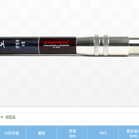
전장
접은길
시리즈명
품번
마디
(m)
(cm)