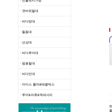
민물낚시가방
선상대
갯바위릴대
바다루
바다망대
범용릴
돌돔대
바다민
아이스
선상대
루어&
바다루어대
범용릴대
바다민대
아이스 쿨러&태클박스
루어&의류&액세서리
한
줄