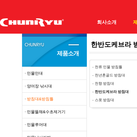
회사소개
한반도케브라 
(주)천류
민물민
제품소개
회사개요
양어장
천류 민물 받침틀
조직도
받침대
민물민대
천년혼골드 받침대
오시는길
민물뜰
천향 받침대
양어장 낚시대
필드테스터
민물루
한반도케브라 받침대
받침대&받침틀
스폿 받침대
자료실
민물낚
민물뜰채&수초제거기
갯바위
바다망
민물루어대
돌돔대