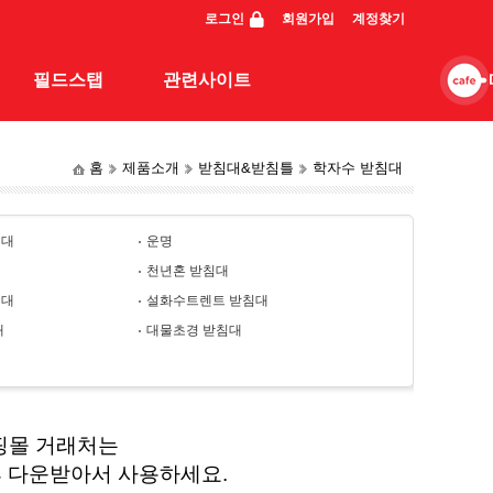
로그인
회원가입
계정찾기
필드스탭
관련사이트
홈
제품소개
받침대&받침틀
학자수 받침대
스탭조행기
관련사이트
동영상
침대
운명
일반조행기
천년혼 받침대
침대
설화수트렌트 받침대
대
대물초경 받침대
핑몰 거래처는
후 다운받아서 사용하세요.