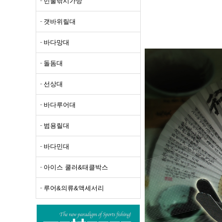
민물낚시가방
선상대
갯바위릴대
바다루
바다망대
범용릴
돌돔대
바다민
아이스
선상대
루어&
바다루어대
범용릴대
바다민대
아이스 쿨러&태클박스
루어&의류&액세서리