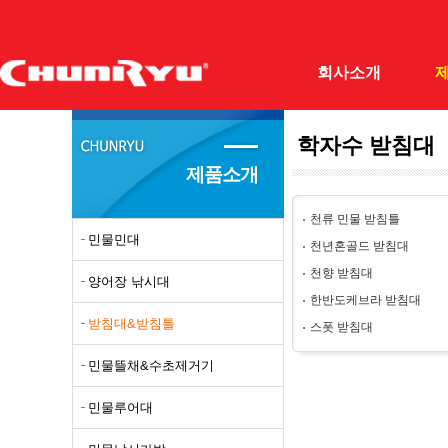
회사소개
학자수 받침대
(주)천류
민물민
제품소개
회사개요
양어장
천류 민물 받침틀
조직도
받침대
민물민대
천년혼골드 받침대
오시는길
민물뜰
천향 받침대
양어장 낚시대
필드테스터
민물루
한반도케브라 받침대
받침대&받침틀
스폿 받침대
자료실
민물낚
민물뜰채&수초제거기
갯바위
바다망
민물루어대
돌돔대