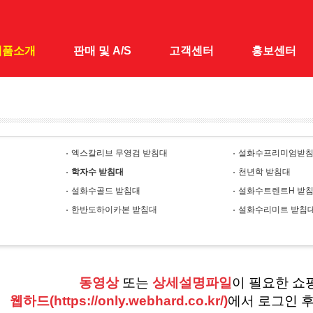
제품소개
판매 및 A/S
고객센터
홍보센터
대
전국 A/S · 판매점
공지사항
홍보센터
 낚시대
1:1 문의
홍보동영상
엑스칼리브 무영검 받침대
설화수프리미엄받
&받침틀
학자수 받침대
천년학 받침대
채&수초제거기
설화수골드 받침대
설화수트렌트H 받
어대
한반도하이카본 받침대
설화수리미트 받침
시가방
릴대
동영상
또는
상세설명파일
이 필요한 쇼
대
웹하드(https://only.webhard.co.kr/)
에서 로그인 