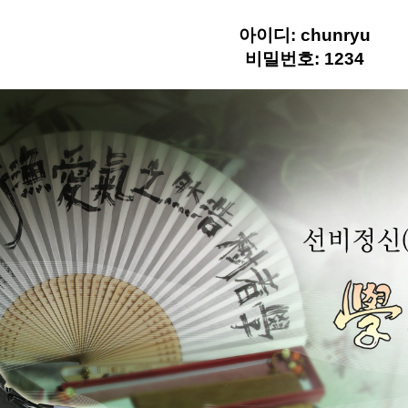
아이디: chunryu
어대
비밀번호: 1234
대
대
 쿨러&태클박스
의류&액세서리