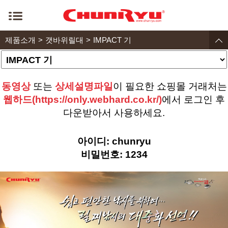
제품소개
갯바위릴대
IMPACT 기
동영상
또는
상세설명파일
이 필요한 쇼핑몰 거래처는
웹하드(https://only.webhard.co.kr/)
에서 로그인 후
다운받아서 사용하세요.
아이디: chunryu
비밀번호: 1234