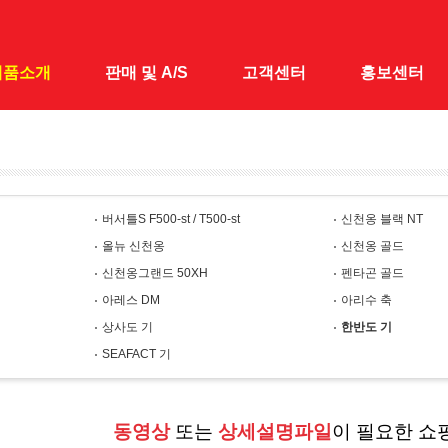
제품소개
판매 및 A/S
고객센터
홍보센터
대
전국 A/S · 판매점
공지사항
홍보센터
 낚시대
1:1 문의
홍보동영상
버서틀S F500-st / T500-st
신천옹 블랙 NT
&받침틀
올뉴 신천옹
신천옹 골드
채&수초제거기
신천옹그랜드 50XH
펜타곤 골드
어대
아레스 DM
아리수 축
상사도 기
한반도 기
시가방
SEAFACT 기
릴대
대
동영상
또는
상세설명파일
이 필요한 쇼