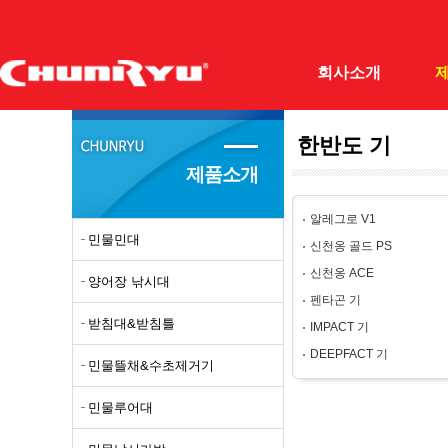
회사소개
한반도 기
(주)천류
민물민
제품소개
회사개요
양어장
알레그로 V1
조직도
받침대
민물민대
신천옹 골드 PS
오시는길
민물뜰
신천옹 ACE
양어장 낚시대
필드테스터
민물루
펜타곤 기
받침대&받침틀
IMPACT 기
자료실
민물낚
DEEPFACT 기
민물뜰채&수초제거기
갯바위
바다망
민물루어대
돌돔대