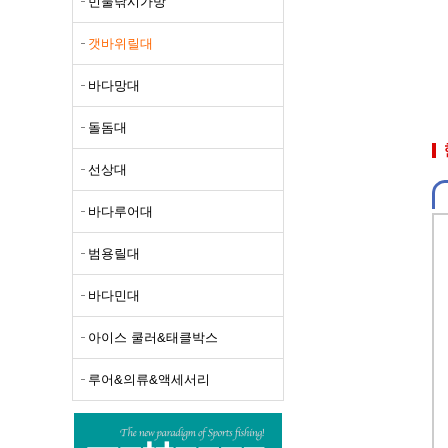
민물낚시가방
선상대
갯바위릴대
바다루
바다망대
범용릴
돌돔대
바다민
아이스
선상대
루어&
바다루어대
범용릴대
바다민대
아이스 쿨러&태클박스
루어&의류&액세서리