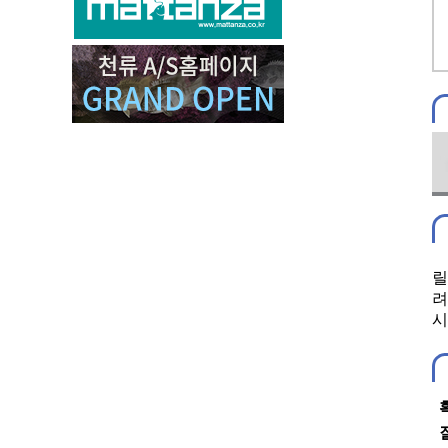
릴
려
시