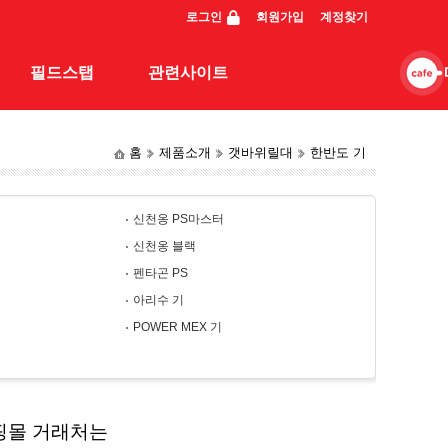
로그인
회원가입
계정찾기
필드스탭
관련사이트
홈
제품소개
갯바위릴대
한반도 기
스탭조행기
관련사이트
동영상
신천옹 PS마스터
일반조행기
신천옹 블랙
펜타곤 PS
아리수 기
POWER MEX 기
핑몰 거래처는