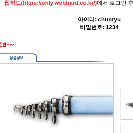
웹하드(https://only.webhard.co.kr/)
에서 로그인 
어대
아이디: chunryu
비밀번호: 1234
대
대
 쿨러&태클박스
의류&액세서리