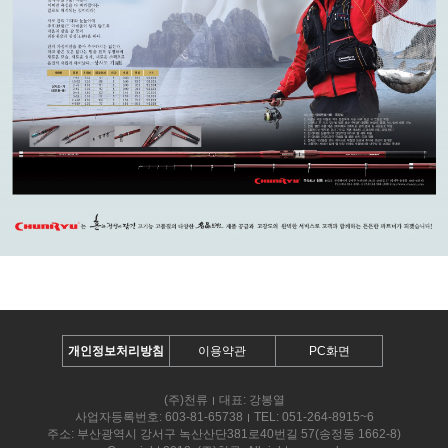
개인정보처리방침
이용약관
PC화면
(주)천류
대표: 강봉열
사업자등록번호: 603-81-65738
TEL: 051-264-8915~6
주소: 부산광역시 강서구 녹산산단381로40번길 57(송정동 1662-8)