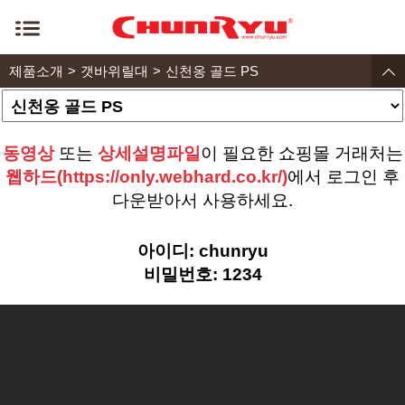
제품소개
갯바위릴대
신천옹 골드 PS
동영상
또는
상세설명파일
이 필요한 쇼핑몰 거래처는
웹하드(https://only.webhard.co.kr/)
에서 로그인 후
다운받아서 사용하세요.
아이디: chunryu
비밀번호: 1234