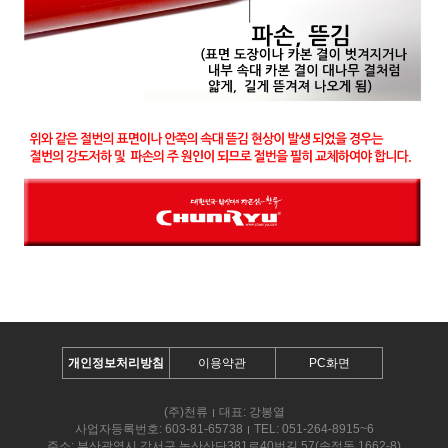
개인정보처리방침
이용약관
PC화면
(주)천류
대표: 강봉열
사업자등록번호: 603-81-65738
TEL: 051-264-8915~6
주소: 부산광역시 강서구 녹산산단381로40번길 57(송정동 1662-8)