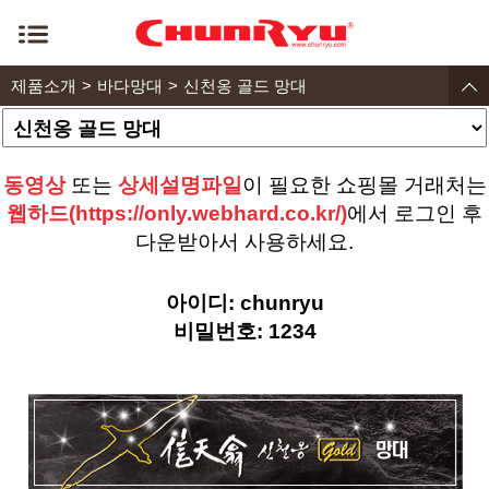
제품소개
바다망대
신천옹 골드 망대
동영상
또는
상세설명파일
이 필요한 쇼핑몰 거래처는
웹하드(https://only.webhard.co.kr/)
에서 로그인 후
다운받아서 사용하세요.
아이디: chunryu
비밀번호: 1234