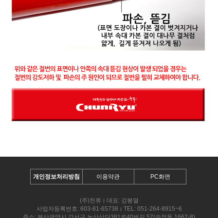
개인정보처리방침
이용약관
PC화면
(주)천류
대표: 강봉열
사업자등록번호: 603-81-65738
TEL: 051-264-8915~6
주소: 부산광역시 강서구 녹산산단381로40번길 57(송정동 1662-8)