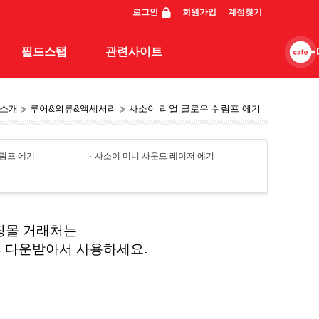
로그인
회원가입
계정찾기
필드스탭
관련사이트
소개
루어&의류&액세서리
사소이 리얼 글로우 쉬림프 에기
스탭조행기
관련사이트
동영상
쉬림프 에기
사소이 미니 사운드 레이저 에기
일반조행기
핑몰 거래처는
후 다운받아서 사용하세요.