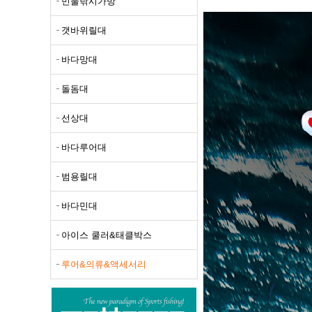
민물낚시가방
선상대
갯바위릴대
바다루
바다망대
범용릴
돌돔대
바다민
아이스
선상대
루어&
바다루어대
범용릴대
바다민대
아이스 쿨러&태클박스
루어&의류&액세서리