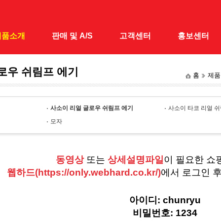
제품소개
판매 및 A/S
고객센터
홍보센터
로우 쉬림프 에기
홈
제품
대
전국 A/S · 판매점
공지사항
홍보센터
 낚시대
1:1 문의
홍보동영상
사소이 리얼 글로우 쉬림프 에기
사소이 타코 리얼 
&받침틀
모자
채&수초제거기
어대
동영상
또는
상세설명파일
이 필요한 쇼
시가방
웹하드(https://only.webhard.co.kr/)
에서 로그인 
릴대
대
아이디: chunryu
비밀번호: 1234