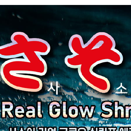
어대
대
대
 쿨러&태클박스
의류&액세서리