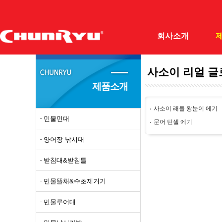
회사소개
사소이 리얼 글
(주)천류
민물민
제품소개
회사개요
양어장
사소이 래틀 왕눈이 에기
조직도
받침대
민물민대
문어 틴셀 에기
오시는길
민물뜰
양어장 낚시대
필드테스터
민물루
받침대&받침틀
자료실
민물낚
민물뜰채&수초제거기
갯바위
바다망
민물루어대
돌돔대