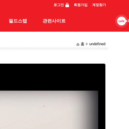
로그인
회원가입
계정찾기
필드스탭
관련사이트
홈
undefined
스탭조행기
관련사이트
동영상
일반조행기