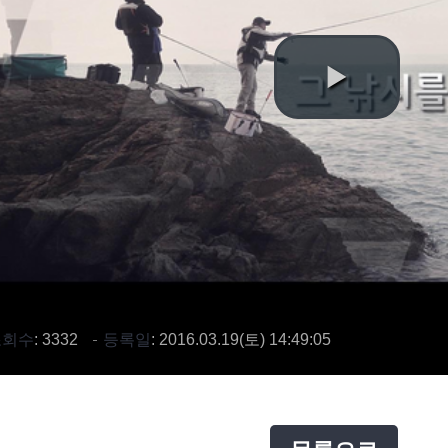
어대
대
대
 쿨러&태클박스
의류&액세서리