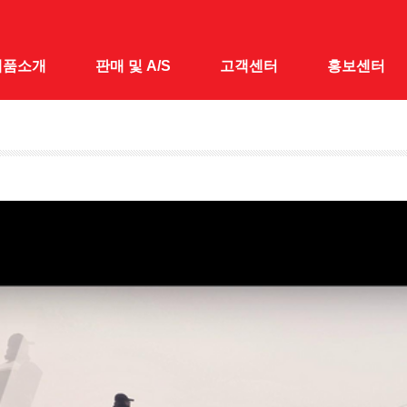
제품소개
판매 및 A/S
고객센터
홍보센터
대
전국 A/S · 판매점
공지사항
홍보센터
 낚시대
1:1 문의
홍보동영상
&받침틀
채&수초제거기
어대
시가방
릴대
대