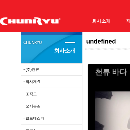
회사소개
undefined
(주)천류
민물민
회사소개
회사개요
양어장
조직도
받침대
(주)천류
오시는길
민물뜰
회사개요
필드테스터
민물루
조직도
자료실
민물낚
오시는길
갯바위
바다망
필드테스터
돌돔대