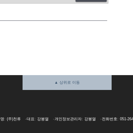
▲ 상위로 이동
호명
(주)천류
대표
강봉열
개인정보관리자
강봉열
전화번호
051-26