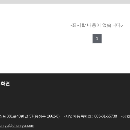
-표시할 내용이 없습니다.-
1
일화면
단381로40번길 57(송정동 1662-8)
사업자등록번호
603-81-65738
상
unryu@chunryu.com