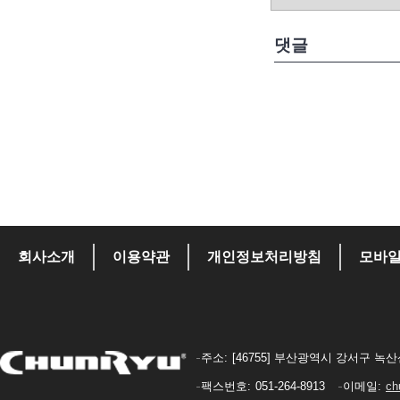
댓글
회사소개
이용약관
개인정보처리방침
모바
주소
[46755] 부산광역시 강서구 녹산산
팩스번호
051-264-8913
이메일
ch