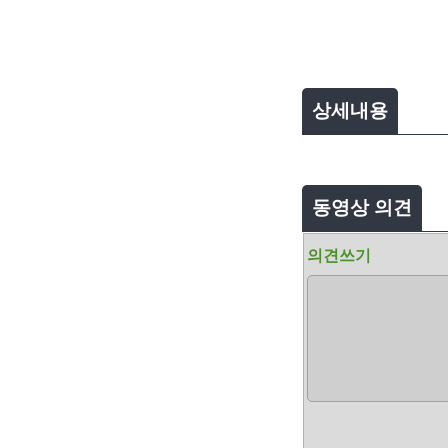
상세내용
동영상 의견
의견쓰기