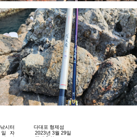
낚시터
다대포 형제섬
일 자
2023년 3월 29일