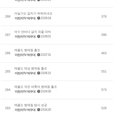
어딜가도 갈치가 퍽퍽하네요
288
376
23.09.18
마탄자TV 박우대
여수 먼바다 갈치 외줄 대박
287
396
23.09.01
마탄자TV 박우대
매물도 벵에돔 출조
286
463
23.07.31
마탄자TV 박우대
매물도 매섬 벵에돔 출조
285
551
23.06.15
마탄자TV 박우대
매물도 작은 벼룩여 벵에돔 출조
284
573
23.04.30
마탄자TV 박우대
매물도 벵에돔 탐사 성공
283
528
23.04.20
마탄자TV 박우대