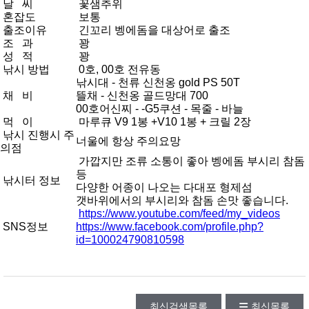
날 씨
꽃샘추위
혼잡도
보통
출조이유
긴꼬리 벵에돔을 대상어로 출조
조 과
꽝
성 적
꽝
낚시 방법
0호, 00호 전유동
낚시대 - 천류 신천옹 gold PS 50T
채 비
뜰채 - 신천옹 골드망대 700
00호어신찌 - -G5쿠션 - 목줄 - 바늘
먹 이
마루큐 V9 1봉 +V10 1봉 + 크릴 2장
낚시 진행시 주
너울에 항상 주의요망
의점
가깝지만 조류 소통이 좋아 벵에돔 부시리 참돔
등
낚시터 정보
다양한 어종이 나오는 다대포 형제섬
갯바위에서의 부시리와 참돔 손맛 좋습니다.
https://www.youtube.com/feed/my_videos
SNS정보
https://www.facebook.com/profile.php?
id=100024790810598
최신검색목록
최신목록