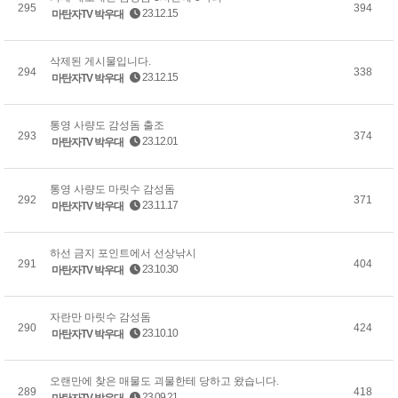
295
394
23.12.15
마탄자TV 박우대
삭제된 게시물입니다.
294
338
23.12.15
마탄자TV 박우대
통영 사량도 감성돔 출조
293
374
23.12.01
마탄자TV 박우대
통영 사량도 마릿수 감성돔
292
371
23.11.17
마탄자TV 박우대
하선 금지 포인트에서 선상낚시
291
404
23.10.30
마탄자TV 박우대
자란만 마릿수 감성돔
290
424
23.10.10
마탄자TV 박우대
오랜만에 찾은 매물도 괴물한테 당하고 왔습니다.
289
418
23.09.21
마탄자TV 박우대