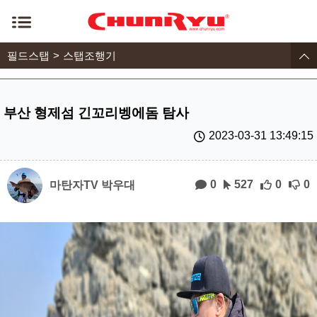
필드스탭
스탭조행기
부산 형제섬 긴꼬리벵에돔 탐사
2023-03-31 13:49:15
0
527
0
0
마탄자TV 박우대