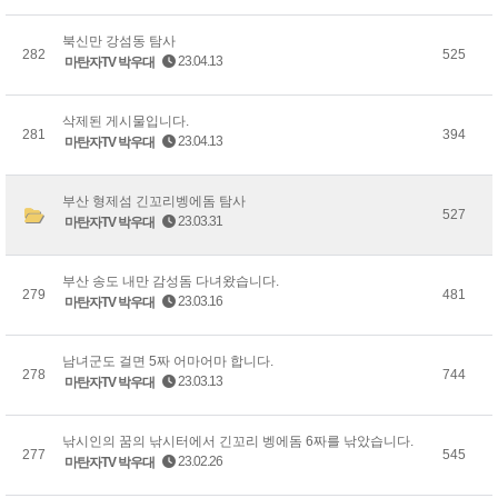
북신만 강섬동 탐사
282
525
23.04.13
마탄자TV 박우대
삭제된 게시물입니다.
281
394
23.04.13
마탄자TV 박우대
부산 형제섬 긴꼬리벵에돔 탐사
527
23.03.31
마탄자TV 박우대
부산 송도 내만 감성돔 다녀왔습니다.
279
481
23.03.16
마탄자TV 박우대
남녀군도 걸면 5짜 어마어마 합니다.
278
744
23.03.13
마탄자TV 박우대
낚시인의 꿈의 낚시터에서 긴꼬리 벵에돔 6짜를 낚았습니다.
277
545
23.02.26
마탄자TV 박우대