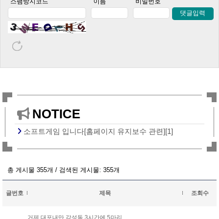
스팸방지코드
이름
비밀번호
댓글입력
NOTICE
소프트게임 입니다[홈페이지 유지보수 관련][1]
총 게시물 355개 / 검색된 게시물: 355개
글번호
제목
조회수
거제 대포내만 감성돔 3시간에 5마리