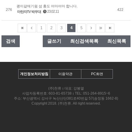
괭이갈매기읨 섬 홍도 어마어마 합니다.
276
422
23.02.11
마탄자TV 박우대
1
2
3
4
5
검색
글쓰기
최신검색목록
최신목록
개인정보처리방침
이용약관
PC화면
(주)천류
대표: 강봉열
사업자등록번호: 603-81-65738
TEL: 051-264-8915~6
주소: 부산광역시 강서구 녹산산단381로40번길 57(송정동 1662-8)
Copyright 2018. (주)천류. All right reserved.