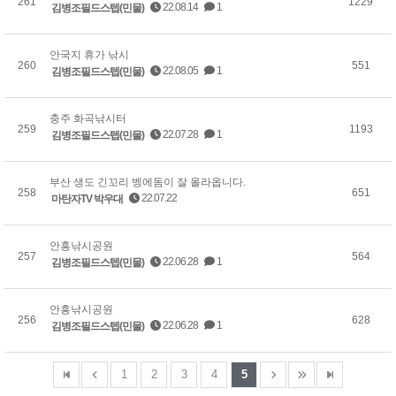
261
1229
22.08.14
1
김병조필드스텝(민물)
안국지 휴가 낚시
260
551
22.08.05
1
김병조필드스텝(민물)
충주 화곡낚시터
259
1193
22.07.28
1
김병조필드스텝(민물)
부산 생도 긴꼬리 벵에돔이 잘 올라옵니다.
258
651
22.07.22
마탄자TV 박우대
안흥낚시공원
257
564
22.06.28
1
김병조필드스텝(민물)
안흥낚시공원
256
628
22.06.28
1
김병조필드스텝(민물)
1
2
3
4
5