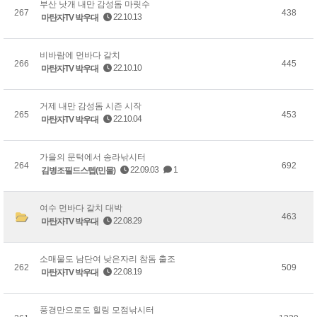
부산 낫개 내만 감성돔 마릿수
267
438
22.10.13
마탄자TV 박우대
비바람에 먼바다 갈치
266
445
22.10.10
마탄자TV 박우대
거제 내만 감성돔 시즌 시작
265
453
22.10.04
마탄자TV 박우대
가을의 문턱에서 송라낚시터
264
692
22.09.03
1
김병조필드스텝(민물)
여수 먼바다 갈치 대박
463
22.08.29
마탄자TV 박우대
소매물도 남단여 낮은자리 참돔 출조
262
509
22.08.19
마탄자TV 박우대
풍경만으로도 힐링 모점낚시터