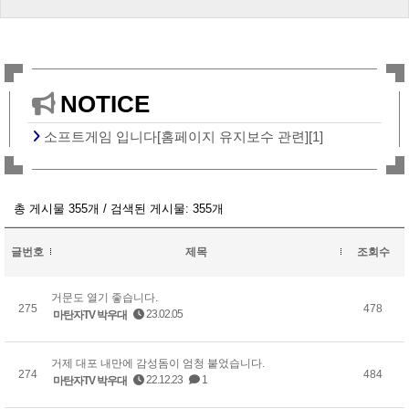
NOTICE
소프트게임 입니다[홈페이지 유지보수 관련][1]
총 게시물 355개 / 검색된 게시물: 355개
글번호
제목
조회수
거문도 열기 좋습니다.
275
478
23.02.05
마탄자TV 박우대
거제 대포 내만에 감성돔이 엄청 붙었습니다.
274
484
22.12.23
1
마탄자TV 박우대