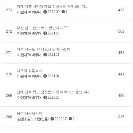
거제 대포 내만에 대물 감성돔이 퍽퍽합니다..
273
437
22.12.09
1
마탄자TV 박우대
부산 생도 손맛 보고 왔습니다.^^
272
502
22.11.25
마탄자TV 박우대
여수 거문도, 여서도권 먼바다갈치
271
456
22.11.11
마탄자TV 박우대
나무여 참돔낚시
270
441
22.11.04
마탄자TV 박우대
남해 상주 목도 감성돔 마릿수 싸이즈 좋습니다.
269
480
22.10.26
마탄자TV 박우대
음성 상곡낚시터
268
925
22.10.17
1
김병조필드스텝(민물)