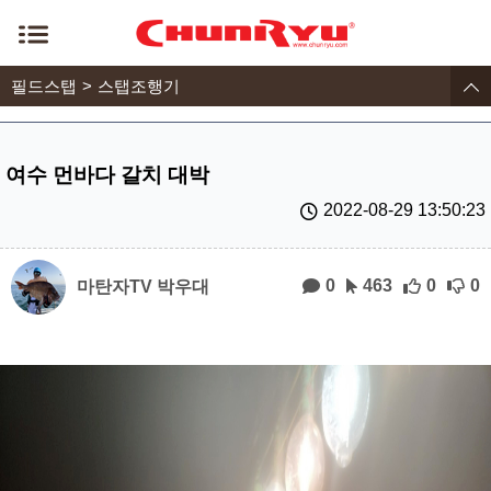
필드스탭
스탭조행기
여수 먼바다 갈치 대박
2022-08-29 13:50:23
0
463
0
0
마탄자TV 박우대