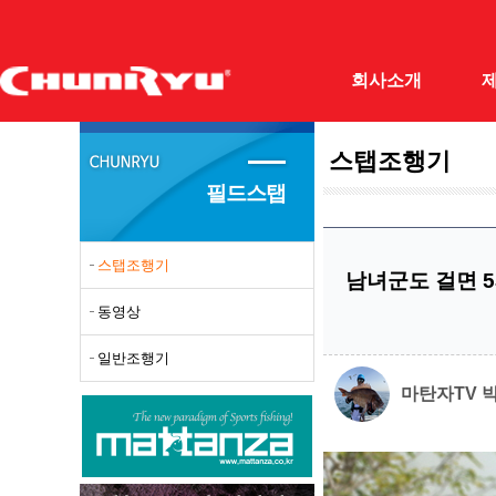
회사소개
스탭조행기
(주)천류
민물민
필드스탭
회사개요
양어장
조직도
받침대
스탭조행기
남녀군도 걸면 5
오시는길
민물뜰
동영상
필드테스터
민물루
일반조행기
자료실
민물낚
마탄자TV 
갯바위
바다망
돌돔대