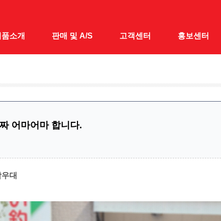
제품소개
판매 및 A/S
고객센터
홍보센터
대
전국 A/S · 판매점
공지사항
홍보센터
 낚시대
1:1 문의
홍보동영상
&받침틀
짜 어마어마 합니다.
채&수초제거기
어대
시가방
박우대
릴대
대