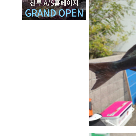
선상대
바다루
범용릴
바다민
아이스
루어&