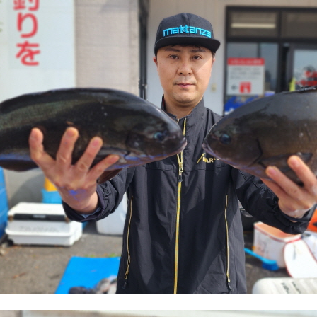
어대
대
대
 쿨러&태클박스
의류&액세서리