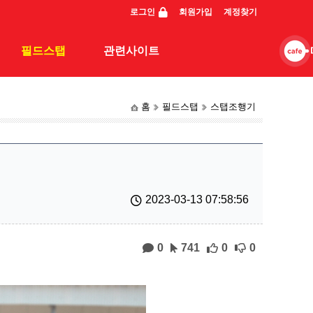
로그인
회원가입
계정찾기
필드스탭
관련사이트
홈
필드스탭
스탭조행기
스탭조행기
관련사이트
동영상
일반조행기
2023-03-13 07:58:56
0
741
0
0