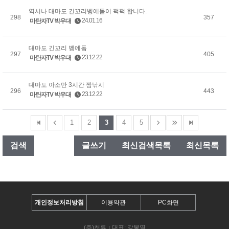
역시나 대마도 긴꼬리벵에돔이 퍽퍽 합니다.
298
357
24.01.16
마탄자TV 박우대
대마도 긴꼬리 벵에돔
297
405
23.12.22
마탄자TV 박우대
대마도 아소만 3시간 짬낚시
296
443
23.12.22
마탄자TV 박우대
1
2
3
4
5
검색
글쓰기
최신검색목록
최신목록
개인정보처리방침
이용약관
PC화면
(주)천류
대표: 강봉열