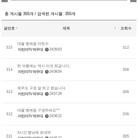
총 게시물 355개 / 검색된 게시물: 355개
글번호
제목
조회수
대물 벵에돔 마릿수
315
312
24.09.03
마탄자TV 박우대
한 여름에는 역시 이게 최곱니다.
314
356
24.08.04
마탄자TV 박우대
제주도 구경 잘 하고 왔습니다.
313
306
24.07.28
마탄자TV 박우대
대물 벵에돔 구경하세요^^
312
336
24.06.22
마탄자TV 박우대
3시간 짬낚에 초대박
311
305