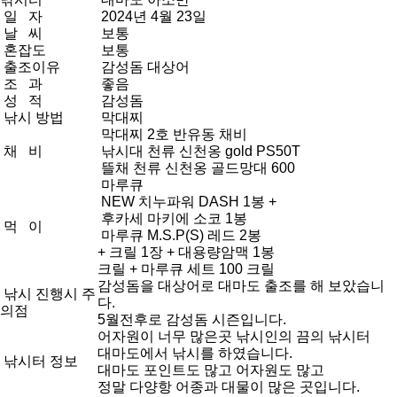
일 자
2024년 4월 23일
날 씨
보통
혼잡도
보통
출조이유
감성돔 대상어
조 과
좋음
성 적
감성돔
낚시 방법
막대찌
막대찌 2호 반유동 채비
채 비
낚시대 천류 신천옹 gold PS50T
뜰채 천류 신천옹 골드망대 600
마루큐
NEW 치누파워 DASH 1봉 +
후카세 마키에 소코 1봉
먹 이
마루큐 M.S.P(S) 레드 2봉
+ 크릴 1장 + 대용량암맥 1봉
크릴 + 마루큐 세트 100 크릴
감성돔을 대상어로 대마도 출조를 해 보았습니
낚시 진행시 주
다.
의점
5월전후로 감성돔 시즌입니다.
어자원이 너무 많은곳 낚시인의 끔의 낚시터
대마도에서 낚시를 하였습니다.
낚시터 정보
대마도 포인트도 많고 어자원도 많고
정말 다양항 어종과 대물이 많은 곳입니다.