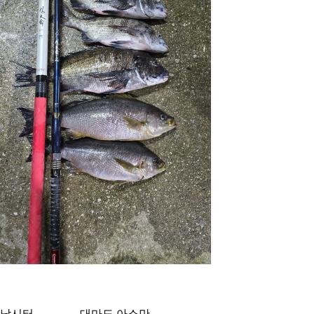
낚시터
대마도 아소만