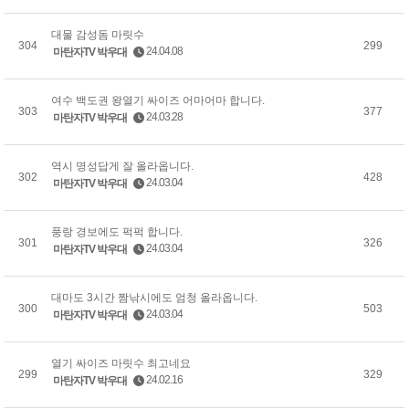
대물 감성돔 마릿수
304
299
24.04.08
마탄자TV 박우대
여수 백도권 왕열기 싸이즈 어마어마 합니다.
303
377
24.03.28
마탄자TV 박우대
역시 명성답게 잘 올라옵니다.
302
428
24.03.04
마탄자TV 박우대
풍랑 경보에도 퍽퍽 합니다.
301
326
24.03.04
마탄자TV 박우대
대마도 3시간 짬낚시에도 엄청 올라옵니다.
300
503
24.03.04
마탄자TV 박우대
열기 싸이즈 마릿수 최고네요
299
329
24.02.16
마탄자TV 박우대