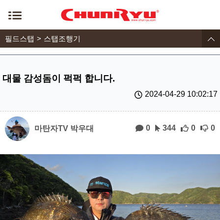
필드스탭
스탭조행기
대물 감성돔이 퍽퍽 합니다.
2024-04-29 10:02:17
0
344
0
0
마탄자TV 박우대