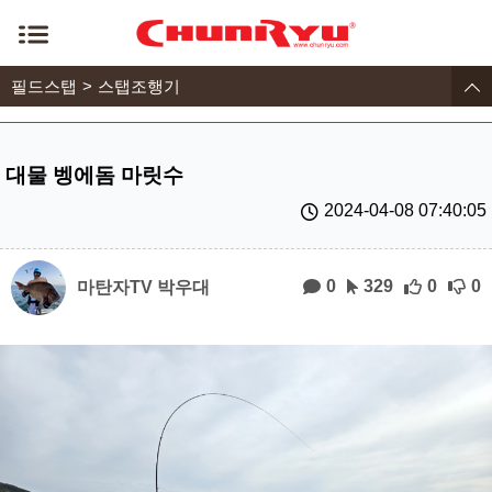
필드스탭
스탭조행기
대물 벵에돔 마릿수
2024-04-08 07:40:05
0
329
0
0
마탄자TV 박우대