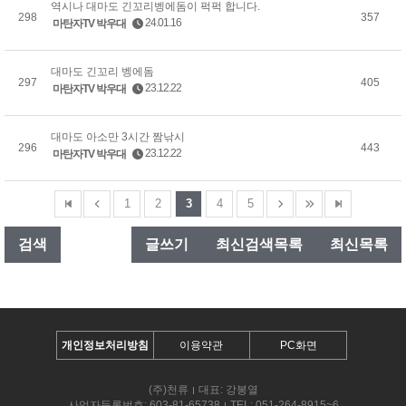
역시나 대마도 긴꼬리벵에돔이 퍽퍽 합니다.
298
357
24.01.16
마탄자TV 박우대
대마도 긴꼬리 벵에돔
297
405
23.12.22
마탄자TV 박우대
대마도 아소만 3시간 짬낚시
296
443
23.12.22
마탄자TV 박우대
1
2
3
4
5
검색
글쓰기
최신검색목록
최신목록
개인정보처리방침
이용약관
PC화면
(주)천류
대표: 강봉열
사업자등록번호: 603-81-65738
TEL: 051-264-8915~6