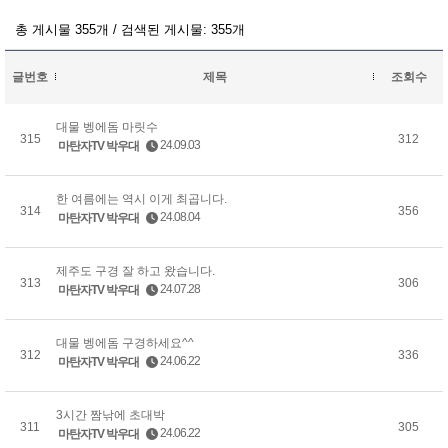
총 게시물 355개 / 검색된 게시물: 355개
글번호
제목
조회수
대물 벵에돔 마릿수
315
312
24.09.03
마탄자TV 박우대
한 여름에는 역시 이게 최곱니다.
314
356
24.08.04
마탄자TV 박우대
제주도 구경 잘 하고 왔습니다.
313
306
24.07.28
마탄자TV 박우대
대물 벵에돔 구경하세요^^
312
336
24.06.22
마탄자TV 박우대
3시간 짬낚에 초대박
311
305
24.06.22
마탄자TV 박우대