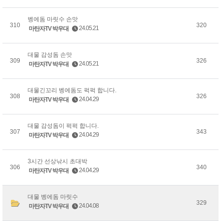
벵에돔 마릿수 손맛
310
320
24.05.21
마탄자TV 박우대
대물 감성돔 손맛
309
326
24.05.21
마탄자TV 박우대
대물긴꼬리 벵에돔도 퍽퍽 합니다.
308
326
24.04.29
마탄자TV 박우대
대물 감성돔이 퍽퍽 합니다.
307
343
24.04.29
마탄자TV 박우대
3시간 선상낚시 초대박
306
340
24.04.29
마탄자TV 박우대
대물 벵에돔 마릿수
329
24.04.08
마탄자TV 박우대