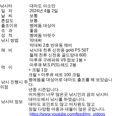
낚시터
대마도 아소만
일 자
2024년 4월 2일
날 씨
보통
혼잡도
보통
출조이유
벵에돔 대상어
조 과
좋음
성 적
벵에돔 마릿수
낚시 방법
막대찌
막대찌 2호 반유동 채비
채 비
낚시대 천류 신천옹 gold PS 50T
뜰채 천류 신천옹 골드망대 600
마루큐 구레파워 V9 점보 1봉 +
마루큐 M.S.P(S) 레드 2봉
먹 이
+ 크릴 1장
크릴 + 마루큐 세트 100 크릴
벵에돔을 대상어로 대마도 출조를 해 보았습니
낚시 진행시 주
다.
의점
년중 시즌입니다.
어자원이 너무 많은곳 낚시인의 끔의 낚시터
대마도에서 낚시를 하였습니다.
낚시터 정보
대마도 포인트도 많고 어자원도 많고
정말 다양항 어종과 대물이 많은 곳입니다.
https://www.youtube.com/feed/my_videos