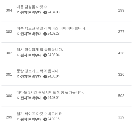
대물 감성돔 마릿수
304
299
24.04.08
마탄자TV 박우대
여수 백도권 왕열기 싸이즈 어마어마 합니다.
303
377
24.03.28
마탄자TV 박우대
역시 명성답게 잘 올라옵니다.
302
428
24.03.04
마탄자TV 박우대
풍랑 경보에도 퍽퍽 합니다.
301
326
24.03.04
마탄자TV 박우대
대마도 3시간 짬낚시에도 엄청 올라옵니다.
300
503
24.03.04
마탄자TV 박우대
열기 싸이즈 마릿수 최고네요
299
329
24.02.16
마탄자TV 박우대