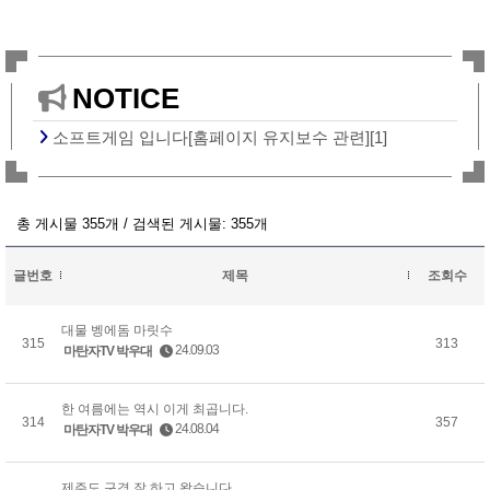
NOTICE
소프트게임 입니다[홈페이지 유지보수 관련][1]
총 게시물 355개 / 검색된 게시물: 355개
글번호
제목
조회수
대물 벵에돔 마릿수
315
313
24.09.03
마탄자TV 박우대
한 여름에는 역시 이게 최곱니다.
314
357
24.08.04
마탄자TV 박우대
제주도 구경 잘 하고 왔습니다.