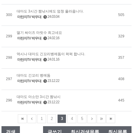
대마도 3시간 짬낚시에도 엄청 올라옵니다.
300
505
24.03.04
마탄자TV 박우대
열기 싸이즈 마릿수 최고네요
299
329
24.02.16
마탄자TV 박우대
역시나 대마도 긴꼬리벵에돔이 퍽퍽 합니다.
298
357
24.01.16
마탄자TV 박우대
대마도 긴꼬리 벵에돔
297
408
23.12.22
마탄자TV 박우대
대마도 아소만 3시간 짬낚시
296
445
23.12.22
마탄자TV 박우대
1
2
3
4
5
검색
글쓰기
최신검색목록
최신목록