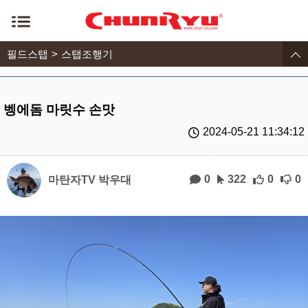
필드스탭
스탭조행기
벵에돔 마릿수 손맛
2024-05-21 11:34:12
0
322
0
0
마탄자TV 박우대