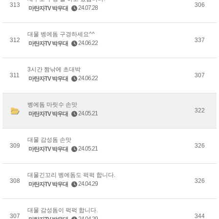
313
306
24.07.28
마탄자TV 박우대
대물 벵에돔 구경하세요^^
312
337
24.06.22
마탄자TV 박우대
3시간 짬낚에 초대박
311
307
24.06.22
마탄자TV 박우대
벵에돔 마릿수 손맛
322
24.05.21
마탄자TV 박우대
대물 감성돔 손맛
309
326
24.05.21
마탄자TV 박우대
대물긴꼬리 벵에돔도 퍽퍽 합니다.
308
326
24.04.29
마탄자TV 박우대
대물 감성돔이 퍽퍽 합니다.
307
344