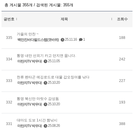
총 게시물 355개 / 검색된 게시물: 355개
글번호
제목
조회수
가을의 만찬 ~
335
188
25.11.16
1
백만진바다필드스텝(갯바위)
통영 내만 선외기 카고 던지면 뭅니다.
334
242
25.11.05
마탄자TV 박우대
천류 펜타곤 에깅로드로 대물 갑오징어를 낚다
333
227
25.10.20
마탄자TV 박우대
통영 북신만 마릿수 감성돔
332
193
25.10.20
마탄자TV 박우대
대마도 도보 1시간 짬낚시
331
388
25.08.26
마탄자TV 박우대