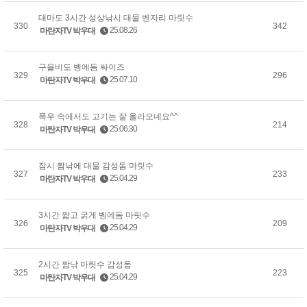
대마도 3시간 성상낚시 대물 벤자리 마릿수
330
342
25.08.26
마탄자TV 박우대
구을비도 벵에돔 싸이즈
329
296
25.07.10
마탄자TV 박우대
폭우 속에서도 고기는 잘 올라오네요^^
328
214
25.06.30
마탄자TV 박우대
잠시 짬낚에 대물 감성돔 마릿수
327
233
25.04.29
마탄자TV 박우대
3시간 짧고 굵게 벵에돔 마릿수
326
209
25.04.29
마탄자TV 박우대
2시간 짬낚 마릿수 감성돔
325
223
25.04.29
마탄자TV 박우대