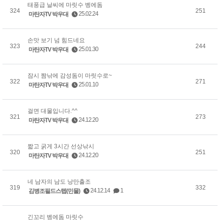
태풍급 날씨에 마릿수 벵에돔
324
251
25.02.24
마탄자TV 박우대
손맛 보기 넘 힘드네요
323
244
25.01.30
마탄자TV 박우대
잠시 짬낚에 감성돔이 마릿수로~
322
271
25.01.10
마탄자TV 박우대
걸면 대물입니다.^^
321
273
24.12.20
마탄자TV 박우대
짧고 굵게 3시간 선상낚시
320
251
24.12.20
마탄자TV 박우대
네 남자의 남도 낭만출조
319
332
24.12.14
1
김병조필드스텝(민물)
긴꼬리 벵에돔 마릿수