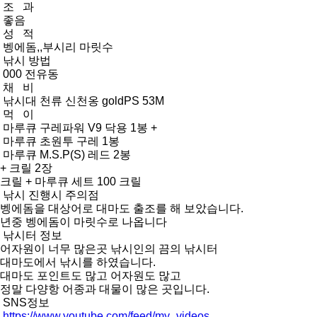
조 과
좋음
성 적
벵에돔,,부시리 마릿수
낚시 방법
000 전유동
채 비
낚시대 천류 신천옹 goldPS 53M
먹 이
마루큐 구레파워 V9 닥용 1봉 +
마루큐 초원투 구레 1봉
마루큐 M.S.P(S) 레드 2봉
+ 크릴 2장
크릴 + 마루큐 세트 100 크릴
낚시 진행시 주의점
벵에돔을 대상어로 대마도 출조를 해 보았습니다.
년중 벵에돔이 마릿수로 나옵니다
낚시터 정보
어자원이 너무 많은곳 낚시인의 끔의 낚시터
대마도에서 낚시를 하였습니다.
대마도 포인트도 많고 어자원도 많고
정말 다양항 어종과 대물이 많은 곳입니다.
SNS정보
https://www.youtube.com/feed/my_videos