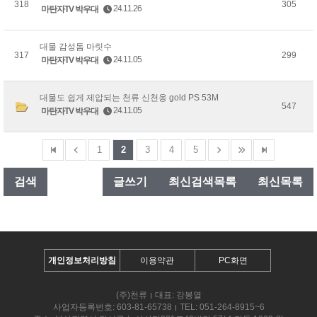
318
305
24.11.26
마탄자TV 박우대
대물 감성돔 마릿수
317
299
24.11.05
마탄자TV 박우대
대물도 쉽게 제압되는 천류 신천옹 gold PS 53M
547
24.11.05
마탄자TV 박우대
1
2
3
4
5
검색
글쓰기
최신검색목록
최신목록
개인정보처리방침
이용약관
PC화면
(주)천류
대표: 강봉열
사업자등록번호: 603-81-65738
TEL: 051-264-8915~6