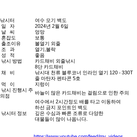
낚시터
여수 모기 백도
일 자
2024년 2월 6일
날 씨
엉망
혼잡도
보통
출조이유
볼열기 외줄
조 과
열기,볼락
성 적
좋음
낚시 방법
카드채비 외줄낚시
8단 카드채비
채 비
낚시대 천류 블루코너 인라인 열기 120 - 330T
줄 마탄자 펜타콘 5호
먹 이
지렁이
낚시 진행시 주
바늘이 많은 카드채비는 걸림으로 인한 주의
의점
여수에서 2시간정도 배를 타고 이동하여
하선 금지 포인트인 백도
낚시터 정보
깊은 수심과 빠른 조류로 다양한
대물들이 많이 나옵니다.
https://www.youtube.com/feed/my_videos