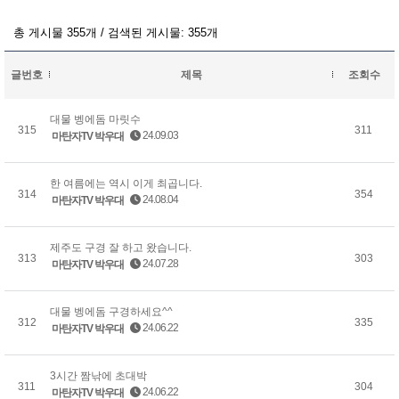
총 게시물 355개 / 검색된 게시물: 355개
글번호
제목
조회수
대물 벵에돔 마릿수
315
311
24.09.03
마탄자TV 박우대
한 여름에는 역시 이게 최곱니다.
314
354
24.08.04
마탄자TV 박우대
제주도 구경 잘 하고 왔습니다.
313
303
24.07.28
마탄자TV 박우대
대물 벵에돔 구경하세요^^
312
335
24.06.22
마탄자TV 박우대
3시간 짬낚에 초대박
311
304
24.06.22
마탄자TV 박우대