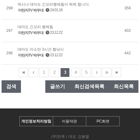
역시나 대마도 긴꼬리벵에돔이 퍽퍽 합니다.
298
356
24.01.16
마탄자TV 박우대
대마도 긴꼬리 벵에돔
297
402
23.12.22
마탄자TV 박우대
대마도 아소만 3시간 짬낚시
296
442
23.12.22
마탄자TV 박우대
1
2
3
4
5
검색
글쓰기
최신검색목록
최신목록
개인정보처리방침
이용약관
PC화면
(주)천류
대표: 강봉열