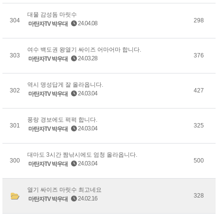
대물 감성돔 마릿수
304
298
24.04.08
마탄자TV 박우대
여수 백도권 왕열기 싸이즈 어마어마 합니다.
303
376
24.03.28
마탄자TV 박우대
역시 명성답게 잘 올라옵니다.
302
427
24.03.04
마탄자TV 박우대
풍랑 경보에도 퍽퍽 합니다.
301
325
24.03.04
마탄자TV 박우대
대마도 3시간 짬낚시에도 엄청 올라옵니다.
300
500
24.03.04
마탄자TV 박우대
열기 싸이즈 마릿수 최고네요
328
24.02.16
마탄자TV 박우대