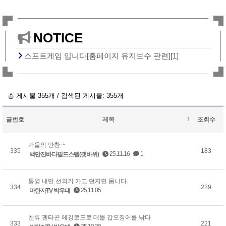
NOTICE
소프트게임 입니다[홈페이지 유지보수 관련][1]
총 게시물 355개 / 검색된 게시물: 355개
글번호
제목
조회수
가을의 만찬 ~
335
183
25.11.16
1
백만진바다필드스텝(갯바위)
통영 내만 선외기 카고 던지면 뭅니다.
334
229
25.11.05
마탄자TV 박우대
천류 펜타곤 에깅로드로 대물 갑오징어를 낚다
333
221