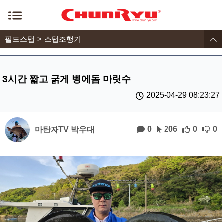
필드스탭
스탭조행기
3시간 짧고 굵게 벵에돔 마릿수
2025-04-29 08:23:27
0
206
0
0
마탄자TV 박우대