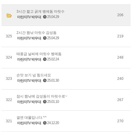
3시간 짧고 굵게 벵에돔 마릿수
206
25.04.29
마탄자TV 박우대
2시간 짬낚 마릿수 감성돔
325
219
25.04.29
마탄자TV 박우대
태풍급 날씨에 마릿수 벵에돔
324
248
25.02.24
마탄자TV 박우대
손맛 보기 넘 힘드네요
323
240
25.01.30
마탄자TV 박우대
잠시 짬낚에 감성돔이 마릿수로~
322
267
25.01.10
마탄자TV 박우대
걸면 대물입니다.^^
321
270
24.12.20
마탄자TV 박우대