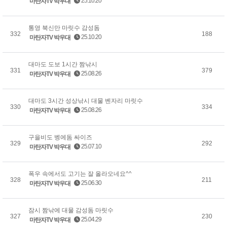
25.10.20
마탄자TV 박우대
통영 북신만 마릿수 감성돔
332
188
25.10.20
마탄자TV 박우대
대마도 도보 1시간 짬낚시
331
379
25.08.26
마탄자TV 박우대
대마도 3시간 성상낚시 대물 벤자리 마릿수
330
334
25.08.26
마탄자TV 박우대
구을비도 벵에돔 싸이즈
329
292
25.07.10
마탄자TV 박우대
폭우 속에서도 고기는 잘 올라오네요^^
328
211
25.06.30
마탄자TV 박우대
잠시 짬낚에 대물 감성돔 마릿수
327
230
25.04.29
마탄자TV 박우대