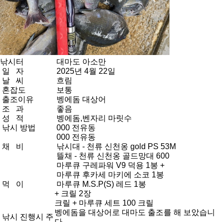
낚시터
대마도 아소만
일 자
2025년 4월 22일
날 씨
흐림
혼잡도
보통
출조이유
벵에돔 대상어
조 과
좋음
성 적
벵에돔,벤자리 마릿수
낚시 방법
000 전유동
000 전유동
채 비
낚시대 - 천류 신천옹 gold PS 53M
뜰채 - 천류 신천옹 골드망대 600
마루큐 구레파워 V9 덕용 1봉 +
마루큐 후카세 마키에 소코 1봉
먹 이
마루큐 M.S.P(S) 레드 1봉
+ 크릴 2장
크릴 + 마루큐 세트 100 크릴
벵에돔을 대상어로 대마도 출조를 해 보았습니
낚시 진행시 주
다.