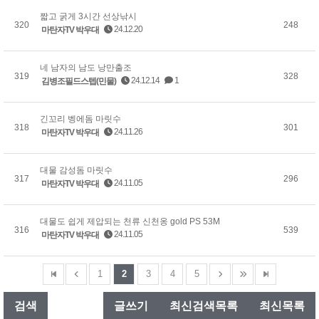
짧고 굵게 3시간 선상낚시
320
248
24.12.20
마탄자TV 박우대
네 남자의 남도 낭만출조
319
328
24.12.14
1
김병조필드스텝(민물)
긴꼬리 벵에돔 마릿수
318
301
24.11.26
마탄자TV 박우대
대물 감성돔 마릿수
317
296
24.11.05
마탄자TV 박우대
대물도 쉽게 제압되는 천류 신천옹 gold PS 53M
316
539
24.11.05
마탄자TV 박우대
1
2
3
4
5
검색
글쓰기
최신검색목록
최신목록