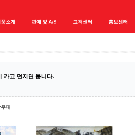
제품소개
판매 및 A/S
고객센터
홍보센터
대
전국 A/S · 판매점
공지사항
홍보센터
 낚시대
1:1 문의
홍보동영상
&받침틀
 카고 던지면 뭅니다.
채&수초제거기
어대
시가방
박우대
릴대
대