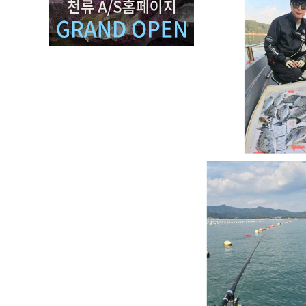
선상대
바다루
범용릴
바다민
아이스
루어&