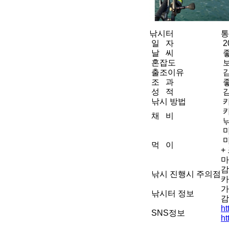
낚시터
통
일 자
2
날 씨
혼잡도
출조이유
조 과
성 적
낚시 방법
카
카
채 비
낚
마
먹 이
+
마
감
낚시 진행시 주의점
카
가
낚시터 정보
감
h
SNS정보
ht