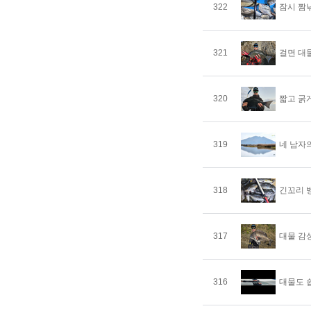
322
잠시 짬
321
걸면 대
320
짧고 굵
319
네 남자
318
긴꼬리 
317
대물 감
316
대물도 쉽