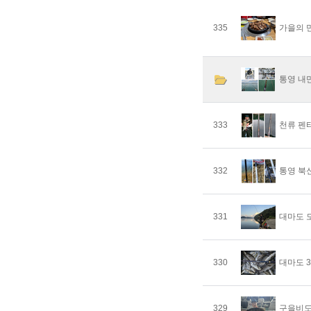
335
가을의 만
통영 내
333
천류 펜
332
통영 북
331
대마도 
330
대마도 
329
구을비도