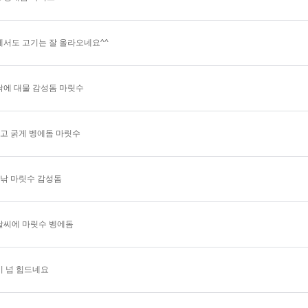
에서도 고기는 잘 올라오네요^^
낚에 대물 감성돔 마릿수
짧고 굵게 벵에돔 마릿수
짬낚 마릿수 감성돔
날씨에 마릿수 벵에돔
기 넘 힘드네요