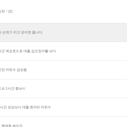
찬 ~
[1]
만 선외기 카고 던지면 뭅니다.
타곤 에깅로드로 대물 갑오징어를 낚다
신만 마릿수 감성돔
도보 1시간 짬낚시
3시간 성상낚시 대물 벤자리 마릿수
 벵에돔 싸이즈