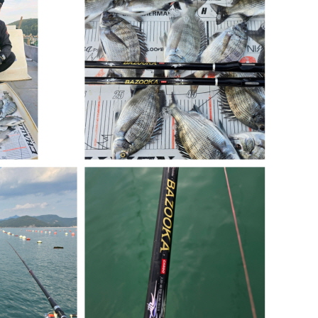
어대
대
대
 쿨러&태클박스
의류&액세서리