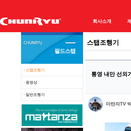
회사소개
스탭조행기
(주)천류
민물민
필드스탭
회사개요
양어장
조직도
받침대
스탭조행기
통영 내만 선외기
오시는길
민물뜰
동영상
필드테스터
민물루
일반조행기
자료실
민물낚
마탄자TV 
갯바위
바다망
돌돔대