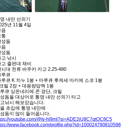
영 내만 선외기
025년 11월 4일
좋음
보통
감성돔
좋음
감성돔
고 낚시
고 줄편대 채비
시대 천류 바주카 카고 2.25-480
마루큐
루큐 K 치누 1봉 + 마루큐 후케세 마키에 소코 1봉
 크릴 2장 + 대용량암맥 1봉
루큐 상온네리에 콘 경단, 크릴
성돔을 대상어로 통영 내만 선외기 타고
고낚시 해보았습니다.
을 초입에 통영 내만에
성돔이 많이 들어옵니다.
ttps://youtube.com/@tv-hl9ml?si=ADE2jU8C7qtOC8C5
tps://www.facebook.com/profile.php?id=100024790810598