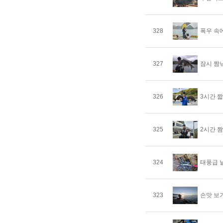
328
폭우 속
327
잠시 짬
326
3시간 
325
2시간 
324
태풍급 
323
손맛 보