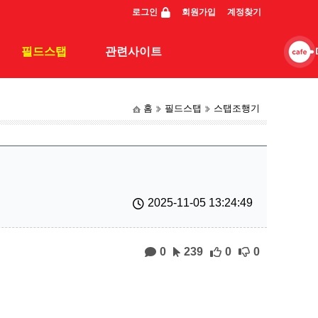
로그인
회원가입
계정찾기
필드스탭
관련사이트
홈
필드스탭
스탭조행기
스탭조행기
관련사이트
동영상
일반조행기
2025-11-05 13:24:49
0
239
0
0