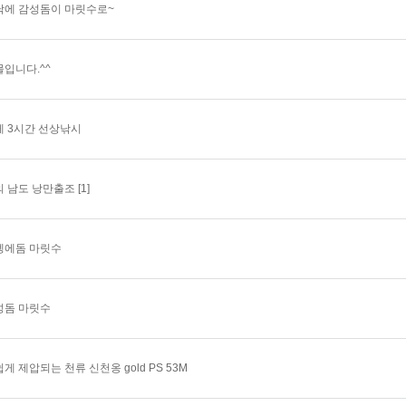
낚에 감성돔이 마릿수로~
물입니다.^^
게 3시간 선상낚시
의 남도 낭만출조
[1]
벵에돔 마릿수
성돔 마릿수
게 제압되는 천류 신천옹 gold PS 53M