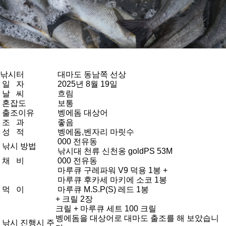
낚시터
대마도 동남쪽 선상
일 자
2025년 8월 19일
날 씨
흐림
혼잡도
보통
출조이유
벵에돔 대상어
조 과
좋음
성 적
벵에돔,벤자리 마릿수
000 전유동
낚시 방법
낚시대 천류 신천옹 goldPS 53M
채 비
000 전유동
마루큐 구레파워 V9 덕용 1봉 +
마루큐 후카세 마키에 소코 1봉
먹 이
마루큐 M.S.P(S) 레드 1봉
+ 크릴 2장
크릴 + 마루큐 세트 100 크릴
벵에돔을 대상어로 대마도 출조를 해 보았습니
낚시 진행시 주