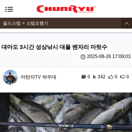
필드스탭
스탭조행기
대마도 3시간 성상낚시 대물 벤자리 마릿수
2025-08-26 17:09:03
0
342
0
0
마탄자TV 박우대