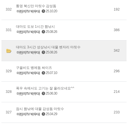
통영 북신만 마릿수 감성돔
332
192
25.10.20
마탄자TV 박우대
대마도 도보 1시간 짬낚시
331
386
25.08.26
마탄자TV 박우대
대마도 3시간 성상낚시 대물 벤자리 마릿수
342
25.08.26
마탄자TV 박우대
구을비도 벵에돔 싸이즈
329
296
25.07.10
마탄자TV 박우대
폭우 속에서도 고기는 잘 올라오네요^^
328
214
25.06.30
마탄자TV 박우대
잠시 짬낚에 대물 감성돔 마릿수
327
233
25.04.29
마탄자TV 박우대