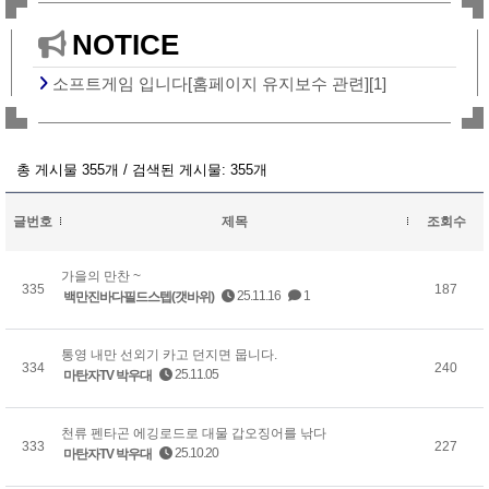
NOTICE
소프트게임 입니다[홈페이지 유지보수 관련][1]
총 게시물 355개 / 검색된 게시물: 355개
글번호
제목
조회수
가을의 만찬 ~
335
187
25.11.16
1
백만진바다필드스텝(갯바위)
통영 내만 선외기 카고 던지면 뭅니다.
334
240
25.11.05
마탄자TV 박우대
천류 펜타곤 에깅로드로 대물 갑오징어를 낚다
333
227
25.10.20
마탄자TV 박우대