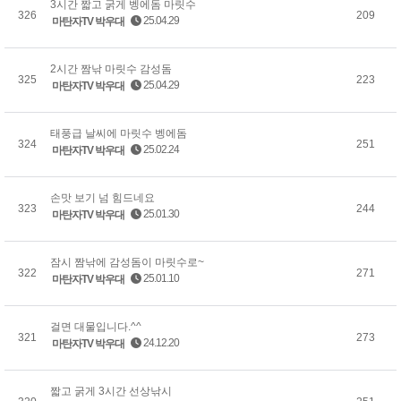
3시간 짧고 굵게 벵에돔 마릿수
326
209
25.04.29
마탄자TV 박우대
2시간 짬낚 마릿수 감성돔
325
223
25.04.29
마탄자TV 박우대
태풍급 날씨에 마릿수 벵에돔
324
251
25.02.24
마탄자TV 박우대
손맛 보기 넘 힘드네요
323
244
25.01.30
마탄자TV 박우대
잠시 짬낚에 감성돔이 마릿수로~
322
271
25.01.10
마탄자TV 박우대
걸면 대물입니다.^^
321
273
24.12.20
마탄자TV 박우대
짧고 굵게 3시간 선상낚시