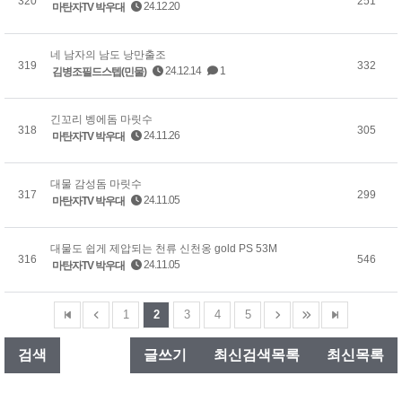
320
251
24.12.20
마탄자TV 박우대
네 남자의 남도 낭만출조
319
332
24.12.14
1
김병조필드스텝(민물)
긴꼬리 벵에돔 마릿수
318
305
24.11.26
마탄자TV 박우대
대물 감성돔 마릿수
317
299
24.11.05
마탄자TV 박우대
대물도 쉽게 제압되는 천류 신천옹 gold PS 53M
316
546
24.11.05
마탄자TV 박우대
1
2
3
4
5
검색
글쓰기
최신검색목록
최신목록