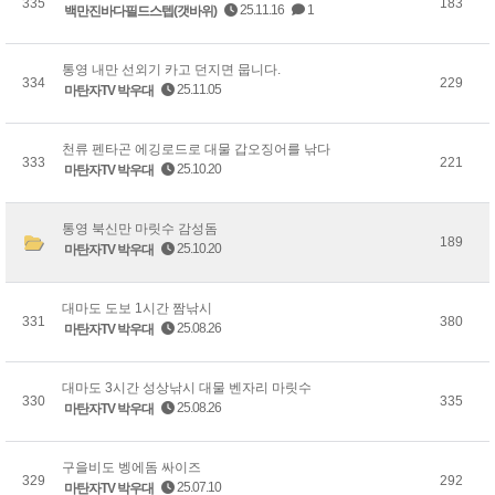
335
183
25.11.16
1
백만진바다필드스텝(갯바위)
통영 내만 선외기 카고 던지면 뭅니다.
334
229
25.11.05
마탄자TV 박우대
천류 펜타곤 에깅로드로 대물 갑오징어를 낚다
333
221
25.10.20
마탄자TV 박우대
통영 북신만 마릿수 감성돔
189
25.10.20
마탄자TV 박우대
대마도 도보 1시간 짬낚시
331
380
25.08.26
마탄자TV 박우대
대마도 3시간 성상낚시 대물 벤자리 마릿수
330
335
25.08.26
마탄자TV 박우대
구을비도 벵에돔 싸이즈
329
292
25.07.10
마탄자TV 박우대