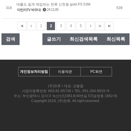
대물도 쉽게 제압되는 천류 신천옹 gold PS 53M
316
539
24.11.05
마탄자TV 박우대
1
2
3
4
5
검색
글쓰기
최신검색목록
최신목록
개인정보처리방침
이용약관
PC화면
(주)천류
대표: 강봉열
사업자등록번호: 603-81-65738
TEL: 051-264-8915~6
주소: 부산광역시 강서구 녹산산단381로40번길 57(송정동 1662-8)
Copyright 2018. (주)천류. All right reserved.