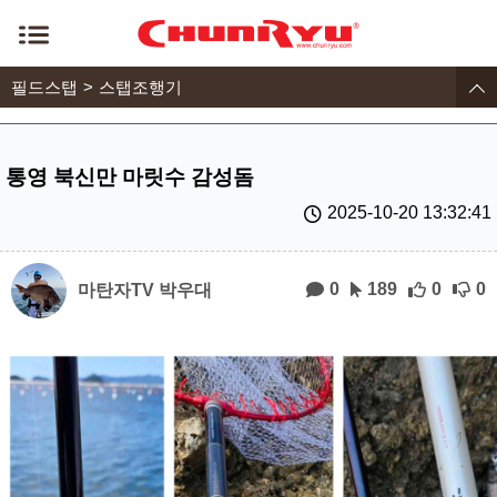
필드스탭
스탭조행기
통영 북신만 마릿수 감성돔
2025-10-20 13:32:41
0
189
0
0
마탄자TV 박우대