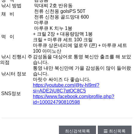
낚시 방법
막대찌 2호 반유동
천류 신천옹 golsPS 50T
채 비
천류 신천옹 골드망대 600
마루큐
마루큐 K 치누 1봉
+ 크릴 2장 + 대용량암맥 1봉
먹 이
크릴 + 마루큐 세트 100 크릴
마루큐 상온네리에 열로우 (콘) + 마루큐 세트
100 아미노산
낚시 진행시 주
감성돔을 대상어로 통영 북신만 출조를 해 보았
의점
습니다.
통영 내만 북신만에 가을 감성돔이 많이 들어왔
낚시터 정보
습니다.
마릿수 싸이즈 다 좋습니다.
https://youtube.com/@tv-hl9ml?
si=ADE2jU8C7qtOC8C5
SNS정보
https://www.facebook.com/profile.php?
id=100024790810598
최신검색목록
최신목록