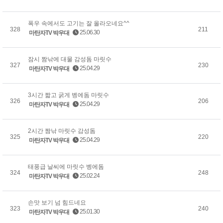
폭우 속에서도 고기는 잘 올라오네요^^
328
211
25.06.30
마탄자TV 박우대
잠시 짬낚에 대물 감성돔 마릿수
327
230
25.04.29
마탄자TV 박우대
3시간 짧고 굵게 벵에돔 마릿수
326
206
25.04.29
마탄자TV 박우대
2시간 짬낚 마릿수 감성돔
325
220
25.04.29
마탄자TV 박우대
태풍급 날씨에 마릿수 벵에돔
324
248
25.02.24
마탄자TV 박우대
손맛 보기 넘 힘드네요
323
240
25.01.30
마탄자TV 박우대