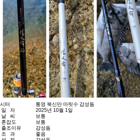
시터
통영 북신만 마릿수 감성돔
일 자
2025년 10월 1일
날 씨
보통
혼잡도
보통
출조이유
감성돔
조 과
좋음
성 적
감성돔