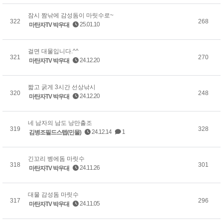
잠시 짬낚에 감성돔이 마릿수로~
322
268
25.01.10
마탄자TV 박우대
걸면 대물입니다.^^
321
270
24.12.20
마탄자TV 박우대
짧고 굵게 3시간 선상낚시
320
248
24.12.20
마탄자TV 박우대
네 남자의 남도 낭만출조
319
328
24.12.14
1
김병조필드스텝(민물)
긴꼬리 벵에돔 마릿수
318
301
24.11.26
마탄자TV 박우대
대물 감성돔 마릿수
317
296
24.11.05
마탄자TV 박우대